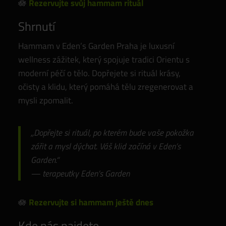
🪷
Rezervujte svůj hammam rituál
Shrnutí
Hammam v Eden’s Garden Praha je luxusní
wellness zážitek, který spojuje tradici Orientu s
moderní péčí o tělo. Dopřejete si rituál krásy,
očisty a klidu, který pomáhá tělu zregenerovat a
mysli zpomalit.
,,Dopřejte si rituál, po kterém bude vaše pokožka
zářit a mysl dýchat. Váš klid začíná v Eden’s
Garden.“
— terapeutky Eden’s Garden
🪷
Rezervujte si hammam ještě dnes
Kde nás najdete