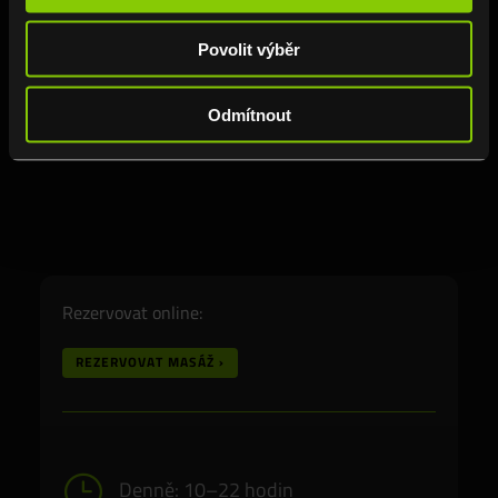
Po rituálu si dopřejte klid – tělo bude pracovat
ještě dlouho poté.
Povolit výběr
Odmítnout
Rezervovat online:
REZERVOVAT MASÁŽ ›
}
Denně: 10–22 hodin