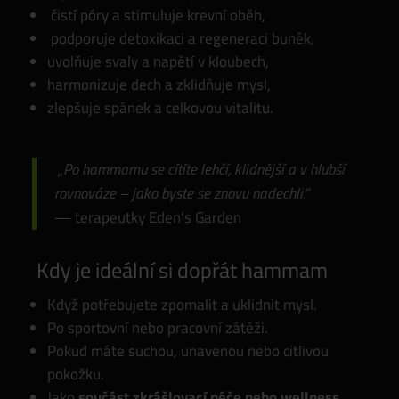
čistí póry a stimuluje krevní oběh,
podporuje detoxikaci a regeneraci buněk,
uvolňuje svaly a napětí v kloubech,
harmonizuje dech a zklidňuje mysl,
zlepšuje spánek a celkovou vitalitu.
„Po hammamu se cítíte lehčí, klidnější a v hlubší
rovnováze – jako byste se znovu nadechli.“
— terapeutky Eden’s Garden
Kdy je ideální si dopřát hammam
Když potřebujete zpomalit a uklidnit mysl.
Po sportovní nebo pracovní zátěži.
Pokud máte suchou, unavenou nebo citlivou
pokožku.
Jako
součást zkrášlovací péče nebo wellness