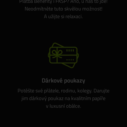
Platba Benefity i FKSP? Ano, u nás to jde!
Neodmítněte tuto skvělou možnost!
A užijte si relaxaci.
Dárkové poukazy
Potěšte své přátele, rodinu, kolegy. Darujte
jim dárkový poukaz na kvalitním papíře
v luxusní obálce.