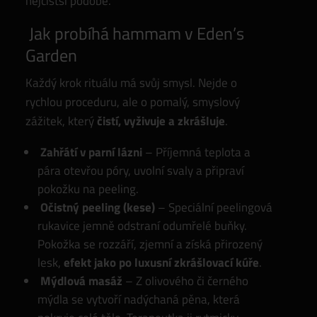
nejčistší podobě.
Jak probíhá hammam v Eden’s
Garden
Každý krok rituálu má svůj smysl. Nejde o
rychlou proceduru, ale o pomalý, smyslový
zážitek, který
čistí, vyživuje a zkrášluje
.
Zahřátí v parní lázni
– Příjemná teplota a
pára otevřou póry, uvolní svaly a připraví
pokožku na peeling.
Očistný peeling (kese)
– Speciální peelingová
rukavice jemně odstraní odumřelé buňky.
Pokožka se rozzáří, zjemní a získá přirozený
lesk,
efekt jako po luxusní zkrášlovací kúře
.
Mýdlová masáž
– Z olivového či černého
mýdla se vytvoří nadýchaná pěna, která