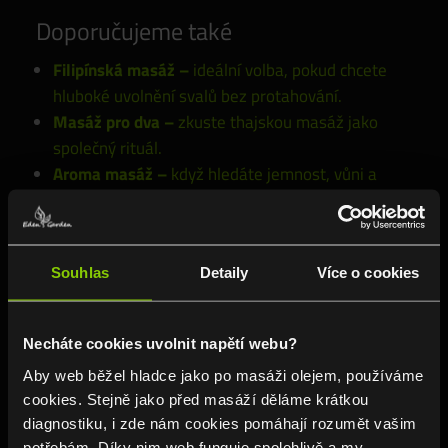
Doporučujeme také
Filipínská masáž
–
ideální volba, pokud chcete
hluboké uvolnění svalů bez protahování.
Masáž pro dva
–
zkuste thajskou masáž jako
společný rituál.
Aroma masáž
–
když hledáte jemnost, vůni a
klid
FAQ – často kladené otázky
Souhlas
Detaily
Více o cookies
Co je hammam?
Tradiční orientální rituál, který využívá teplo,
páru a mýdlovou masáž k očistě těla a
Necháte cookies uvolnit napětí webu?
regeneraci pokožky.
Aby web běžel hladce jako po masáži olejem, používáme
cookies. Stejně jako před masáží děláme krátkou
2. Je hammam vhodný i jako zkrášlovací
diagnostiku, i zde nám cookies pomáhají rozumět vašim
procedura?
potřebám. Díky nim web funguje spolehlivě a my