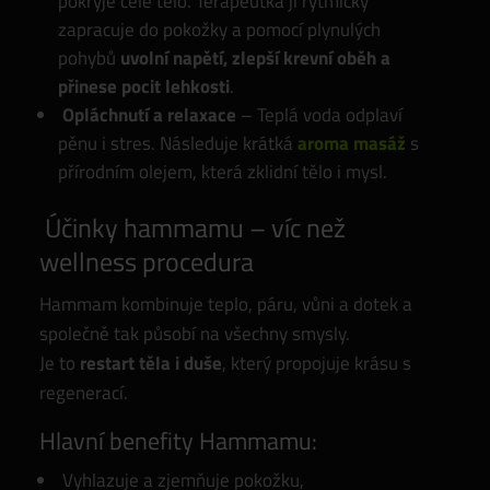
pokryje celé tělo. Terapeutka ji rytmicky
zapracuje do pokožky a pomocí plynulých
pohybů
uvolní napětí, zlepší krevní oběh a
přinese pocit lehkosti
.
Opláchnutí a relaxace
– Teplá voda odplaví
pěnu i stres. Následuje krátká
aroma masáž
s
přírodním olejem, která zklidní tělo i mysl.
Účinky hammamu – víc než
wellness procedura
Hammam kombinuje teplo, páru, vůni a dotek a
společně tak působí na všechny smysly.
Je to
restart těla i duše
, který propojuje krásu s
regenerací.
Hlavní benefity Hammamu:
Vyhlazuje a zjemňuje pokožku,