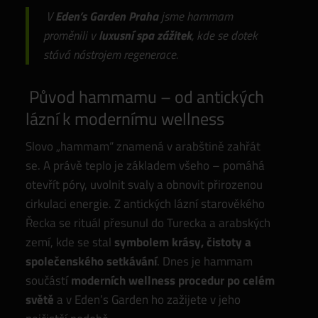
V
Eden’s Garden Praha
jsme hammam
proměnili v
luxusní spa zážitek
, kde se dotek
stává nástrojem regenerace.
Původ hammamu – od antických
lázní k modernímu wellness
Slovo „hammam“ znamená v arabštině zahřát
se. A právě teplo je základem všeho – pomáhá
otevřít póry, uvolnit svaly a obnovit přirozenou
cirkulaci energie. Z antických lázní starověkého
Řecka se rituál přesunul do Turecka a arabských
zemí, kde se stal
symbolem krásy, čistoty a
společenského setkávání
. Dnes je hammam
součástí
moderních wellness procedur po celém
světě
a v Eden’s Garden ho zažijete v jeho