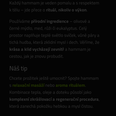
Každý hammam je veden pomalu a s respektem
k tělu – jde přece o
rituál, nikoliv o výkon
.
Používáme
přírodní ingredience
– olivové a
černé mýdlo, med, růži či eukalyptus. Celý
prostor naplňuje teplé světlo svíček, vůně páry a
tichá hudba, která zklidní mysl i dech. Věříme, že
krása a klid vycházejí zevnitř
a hammam je
cestou, jak je znovu probudit.
Náš tip
Chcete prožitek ještě umocnit? Spojte hammam
s
relaxační masáží
nebo
aroma rituálem
.
Kombinace tepla, oleje a doteku působí jako
komplexní zkrášlovací a regenerační procedura
,
která zanechá pokožku hebkou a mysl čistou.