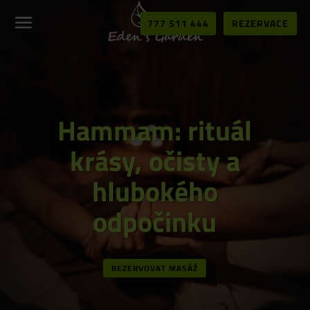
777 511 444
REZERVACE
Hammam: rituál
krásy, očisty a
hlubokého
odpočinku
REZERVOVAT MASÁŽ