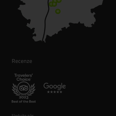
\
\
\
\
\
Recenze
Sledujte nás