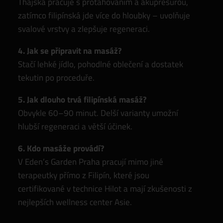
Thajská pracuje s protahováním a akupresurou,
zatímco filipínská jde více do hloubky – uvolňuje
svalové vrstvy a zlepšuje regeneraci.
4. Jak se připravit na masáž?
Stačí lehké jídlo, pohodlné oblečení a dostatek
tekutin po proceduře.
5. Jak dlouho trvá filipínská masáž?
Obvykle 60–90 minut. Delší varianty umožní
hlubší regeneraci a větší účinek.
6. Kdo masáže provádí?
V Eden’s Garden Praha pracují mimo jiné
terapeutky přímo z Filipín, které jsou
certifikované v technice Hilot a mají zkušenosti z
nejlepších wellness center Asie.