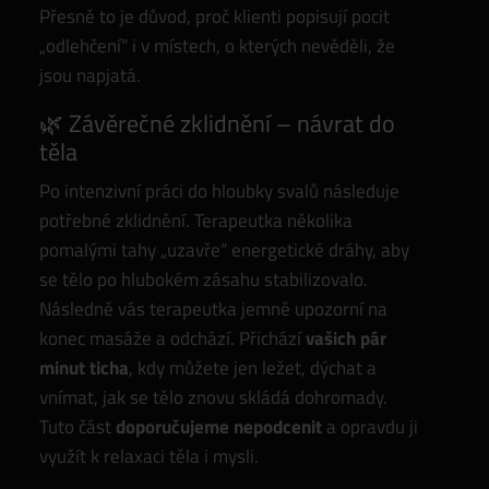
Přesně to je důvod, proč klienti popisují pocit
„odlehčení“ i v místech, o kterých nevěděli, že
jsou napjatá.
🌿 Závěrečné zklidnění – návrat do
těla
Po intenzivní práci do hloubky svalů následuje
potřebné zklidnění. Terapeutka několika
pomalými tahy „uzavře“ energetické dráhy, aby
se tělo po hlubokém zásahu stabilizovalo.
Následně vás terapeutka jemně upozorní na
konec masáže a odchází. Přichází
vašich pár
minut ticha
, kdy můžete jen ležet, dýchat a
vnímat, jak se tělo znovu skládá dohromady.
Tuto část
doporučujeme nepodcenit
a opravdu ji
využít k relaxaci těla i mysli.