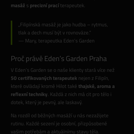
masáž
s
precizní prací
terapeutek.
„Filipínská masáž je jako hudba – rytmus,
tlak a dech musí být v rovnováze.“
— Mary, terapeutka Eden’s Garden
Proč právě Eden’s Garden Praha
V Eden’s Garden se o naše klienty stará více než
50 certifikovaných terapeutek
nejen z Filipín,
které ovládají kromě Hilot také
thajské, aroma a
reflexní techniky
. Každá z nich má cit pro tělo i
dotek, který je pevný, ale laskavý.
Na rozdíl od běžných masáží u nás nezažijete
rutinu. Každé sezení je osobní, přizpůsobené
vašim potřebám a aktuálnímu stavu těla.