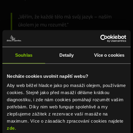
„Věřím, že každé tělo má svůj jazyk – naším
úkolem je mu rozumět.“
— Rika, terapeutka Eden’s Garden
🌿 Náš tip
Souhlas
Detaily
Více o cookies
Filipínská masáž Hilot
se skvěle doplňuje s
thajskou olejovou masáží
nebo
hammam
Necháte cookies uvolnit napětí webu?
rituálem
. Teplo a oleje prohloubí uvolnění a
promění proceduru ve wellness rituál, který
Aby web běžel hladce jako po masáži olejem, používáme
cookies. Stejně jako před masáží děláme krátkou
působí na celé tělo i mysl.
diagnostiku, i zde nám cookies pomáhají rozumět vašim
🪷
Rezervujte si filipínskou masáž Hilot
potřebám. Díky nim web funguje spolehlivě a my
zlepšujeme zážitek z rezervace vaší masáže na
Kde nás najdete
maximum. Více o zásadách zpracování cookies najdete
zde.
Pobočky Eden’s Garden Praha: