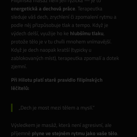
Filipínská masáž není jen fyzická — je to
energetická a dechová práce
. Terapeutka
sleduje váš dech, zrychlení či zpomalení rytmu a
podle něj přizpůsobuje tlak a tempo. Když je
výdech delší, využije ho ke
hlubšímu tlaku
,
protože tělo je v tu chvíli mnohem vnímavější.
Když je dech naopak kratší (typicky u
zablokovaných míst), terapeutka zpomalí a dotek
zjemní.
Při Hilotu platí staré pravidlo filipínských
léčitelů:
„Dech je most mezi tělem a myslí.“
Výsledkem je masáž, která není agresivní, ale
příjemně
plyne ve stejném rytmu jako vaše tělo
.