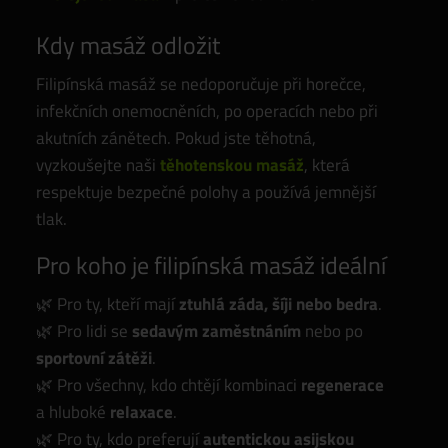
Kdy masáž odložit
Filipínská masáž se nedoporučuje při horečce,
infekčních onemocněních, po operacích nebo při
akutních zánětech. Pokud jste těhotná,
vyzkoušejte naši
těhotenskou masáž
, která
respektuje bezpečné polohy a používá jemnější
tlak.
Pro koho je filipínská masáž ideální
🌿 Pro ty, kteří mají
ztuhlá záda, šíji nebo bedra
.
🌿 Pro lidi se
sedavým zaměstnáním
nebo po
sportovní zátěži
.
🌿 Pro všechny, kdo chtějí kombinaci
regenerace
a hluboké
relaxace
.
🌿 Pro ty, kdo preferují
autentickou asijskou