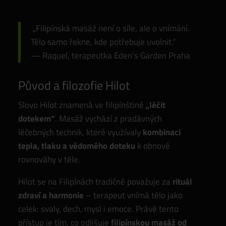
„Filipínská masáž není o síle, ale o vnímání.
Tělo samo řekne, kde potřebuje uvolnit.“
— Raquel, terapeutka Eden’s Garden Praha
Původ a filozofie Hilot
Slovo Hilot znamená ve filipínštině
„léčit
dotekem“
. Masáž vychází z pradávných
léčebných technik, které využívaly
kombinaci
tepla, tlaku a vědomého doteku
k obnově
rovnováhy v těle.
Hilot se na Filipínách tradičně považuje za
rituál
zdraví a harmonie
– terapeut vnímá tělo jako
celek: svaly, dech, mysl i emoce. Právě tento
přístup je tím, co odlišuje
filipínskou masáž od