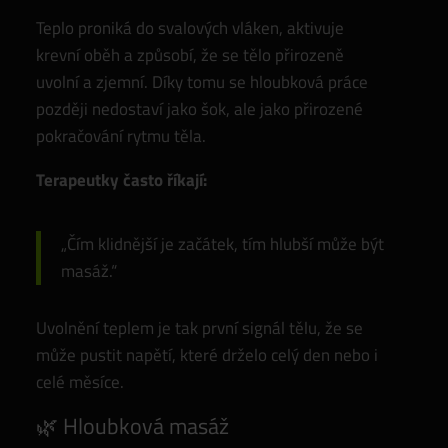
Teplo proniká do svalových vláken, aktivuje
krevní oběh a způsobí, že se tělo přirozeně
uvolní a zjemní. Díky tomu se hloubková práce
později nedostaví jako šok, ale jako přirozené
pokračování rytmu těla.
Terapeutky často říkají:
„Čím klidnější je začátek, tím hlubší může být
masáž.“
Uvolnění teplem je tak první signál tělu, že se
může pustit napětí, které drželo celý den nebo i
celé měsíce.
🌿 Hloubková masáž