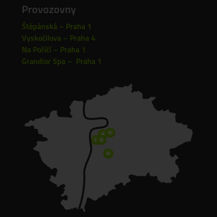
Provozovny
Štěpánská – Praha 1
Vyskočilova – Praha 4
Na Poříčí – Praha 1
Grandior Spa – Praha 1
\
\
\
\
\