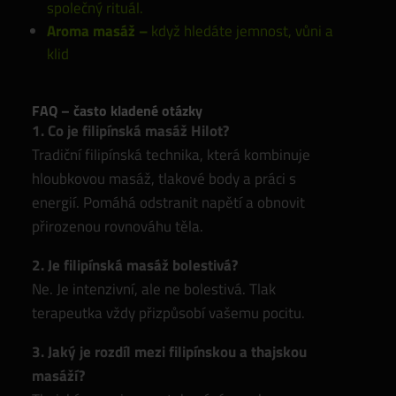
společný rituál.
Aroma masáž
–
když hledáte jemnost, vůni a
klid
FAQ – často kladené otázky
1. Co je filipínská masáž Hilot?
Tradiční filipínská technika, která kombinuje
hloubkovou masáž, tlakové body a práci s
energií. Pomáhá odstranit napětí a obnovit
přirozenou rovnováhu těla.
2. Je filipínská masáž bolestivá?
Ne. Je intenzivní, ale ne bolestivá. Tlak
terapeutka vždy přizpůsobí vašemu pocitu.
3. Jaký je rozdíl mezi filipínskou a thajskou
masáží?