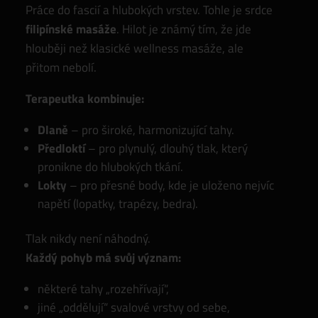
Práce do fascií a hlubokých vrstev. Tohle je srdce
filipínské masáže
. Hilot je známý tím, že jde
hlouběji než klasické wellness masáže, ale
přitom nebolí.
Terapeutka kombinuje:
Dlaně
– pro široké, harmonizující tahy.
Předloktí
– pro plynulý, dlouhý tlak, který
pronikne do hlubokých tkání.
Lokty
– pro přesné body, kde je uloženo nejvíc
napětí (lopatky, trapézy, bedra).
Tlak nikdy není náhodný.
Každý pohyb má svůj význam:
některé tahy „rozehřívají“,
jiné „oddělují“ svalové vrstvy od sebe,