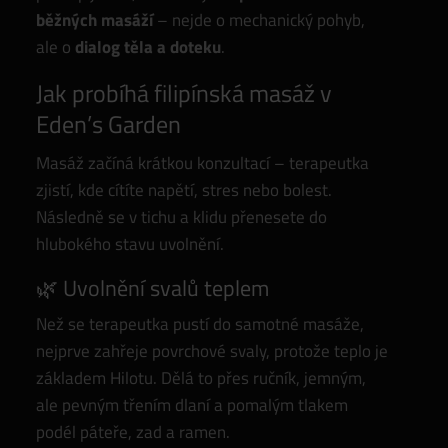
běžných masáží
– nejde o mechanický pohyb,
ale o
dialog těla a doteku
.
Jak probíhá filipínská masáž v
Eden’s Garden
Masáž začíná krátkou konzultací – terapeutka
zjistí, kde cítíte napětí, stres nebo bolest.
Následně se v tichu a klidu přenesete do
hlubokého stavu uvolnění.
🌿 Uvolnění svalů teplem
Než se terapeutka pustí do samotné masáže,
nejprve zahřeje povrchové svaly, protože teplo je
základem Hilotu. Dělá to přes ručník, jemným,
ale pevným třením dlaní a pomalým tlakem
podél páteře, zad a ramen.