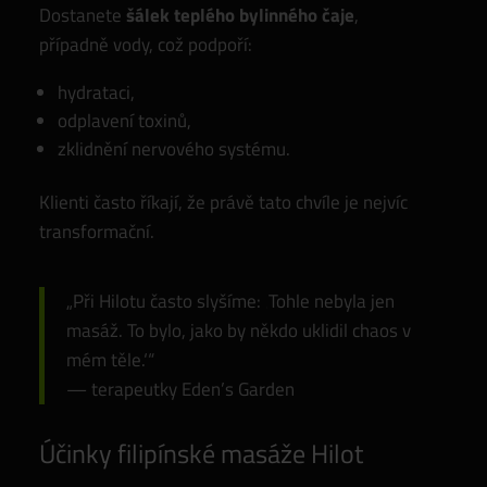
Dostanete
šálek teplého bylinného čaje
,
případně vody, což podpoří:
hydrataci,
odplavení toxinů,
zklidnění nervového systému.
Klienti často říkají, že právě tato chvíle je nejvíc
transformační.
„Při Hilotu často slyšíme: ‚Tohle nebyla jen
masáž. To bylo, jako by někdo uklidil chaos v
mém těle.‘“
— terapeutky Eden’s Garden
Účinky filipínské masáže Hilot