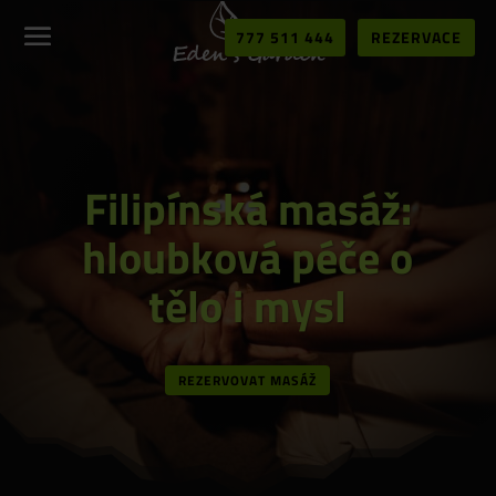
777 511 444
REZERVACE
Filipínská masáž:
hloubková péče o
tělo i mysl
REZERVOVAT MASÁŽ