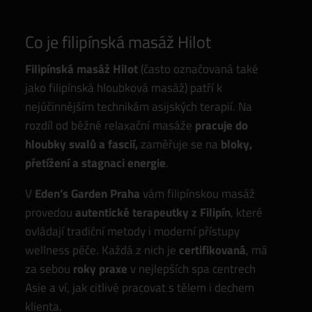
Co je filipínská masáž Hilot
Filipínská masáž Hilot
(často označovaná také
jako filipínská hloubková masáž) patří k
nejúčinnějším technikám asijských terapií. Na
rozdíl od běžné relaxační masáže
pracuje do
hloubky svalů a fascií,
zaměřuje se na
bloky,
přetížení a stagnaci energie
.
V
Eden’s Garden Praha
vám filipínskou masáž
provedou
autentické terapeutky z Filipín
, které
ovládají tradiční metody i moderní přístupy
wellness péče. Každá z nich je
certifikovaná
, má
za sebou
roky praxe
v nejlepších spa centrech
Asie a ví, jak citlivě pracovat s tělem i dechem
klienta.