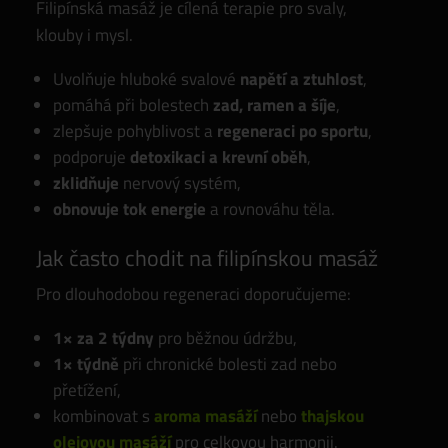
Filipínská masáž je cílená terapie pro svaly,
klouby i mysl.
Uvolňuje hluboké svalové
napětí a ztuhlost
,
pomáhá při bolestech
zad, ramen a šíje
,
zlepšuje pohyblivost a
regeneraci po sportu
,
podporuje
detoxikaci a krevní oběh
,
zklidňuje
nervový systém,
obnovuje tok energie
a rovnováhu těla.
Jak často chodit na filipínskou masáž
Pro dlouhodobou regeneraci doporučujeme:
1× za 2 týdny
pro běžnou údržbu,
1× týdně
při chronické bolesti zad nebo
přetížení,
kombinovat s
aroma masáží
nebo
thajskou
olejovou masáží
pro celkovou harmonii.