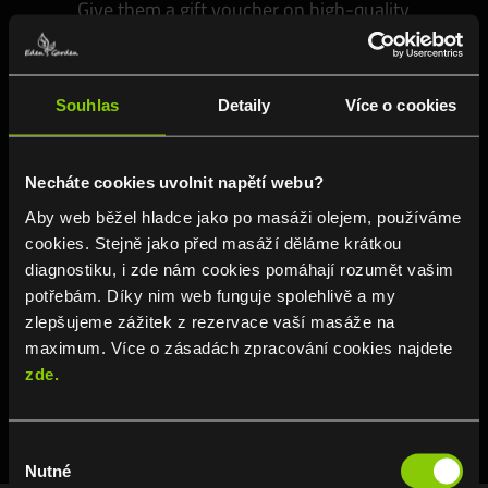
Give them a gift voucher on high-quality
paper in a luxurious envelope.
Souhlas
Detaily
Více o cookies
Necháte cookies uvolnit napětí webu?
Aby web běžel hladce jako po masáži olejem, používáme
cookies. Stejně jako před masáží děláme krátkou
diagnostiku, i zde nám cookies pomáhají rozumět vašim
Branches
potřebám. Díky nim web funguje spolehlivě a my
We look forward to you! We are here for
zlepšujeme zážitek z rezervace vaší masáže na
maximum. Více o zásadách zpracování cookies najdete
you every day in any weather. Enjoy pain-
zde.
free relaxation.
Výběr
Nutné
souhlasu