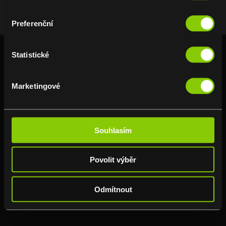
Preferenční
Statistické
Marketingové
Eden’s Garden, s.r.o.
Podolska 1489/6a,
Souhlasím
147 00 Prague
IČO: 01982966
DIČ: CZ01982966
Povolit výběr
+420 777 511 444
info@edensgarden.cz
Odmítnout