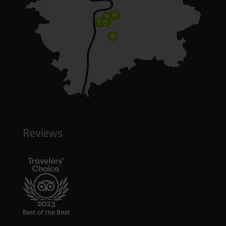
\
\
\
\
\
Reviews