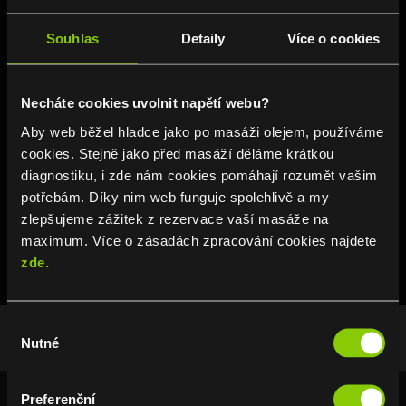
Souhlas
Detaily
Více o cookies
Necháte cookies uvolnit napětí webu?
Branches
Aby web běžel hladce jako po masáži olejem, používáme
cookies. Stejně jako před masáží děláme krátkou
We look forward to you! We are here for
diagnostiku, i zde nám cookies pomáhají rozumět vašim
you every day in any weather. Enjoy pain-
potřebám. Díky nim web funguje spolehlivě a my
free relaxation.
zlepšujeme zážitek z rezervace vaší masáže na
maximum. Více o zásadách zpracování cookies najdete
zde.
Výběr
Nutné
souhlasu
Preferenční