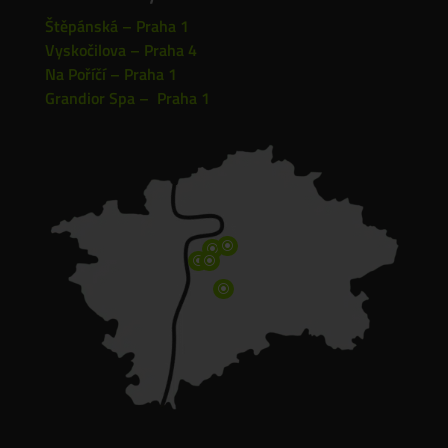
Štěpánská – Praha 1
Vyskočilova – Praha 4
Na Poříčí – Praha 1
Grandior Spa – Praha 1
\
\
\
\
\