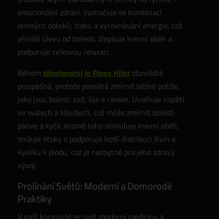
emocionální zdraví. Vyznačuje se kombinací
jemných doteků, tlaku a vyrovnávání energie, což
přináší úlevu od bolesti, zlepšuje krevní oběh a
podporuje celkovou relaxaci.
Během
těhotenství je Pinoy Hilot
obzvláště
prospěšná, protože pomáhá zmírnit běžné potíže,
jako jsou bolesti zad, šíje a ramen. Uvolňuje napětí
ve svalech a kloubech, což může zmírnit bolesti
pánve a kyčlí. Kromě toho stimuluje krevní oběh,
snižuje otoky a podporuje lepší distribuci živin a
kyslíku k plodu, což je nezbytné pro jeho zdravý
vývoj.
Prolínání Světů: Moderní a Domorodé
Praktiky
V naší komunitě se svět moderní medicíny a