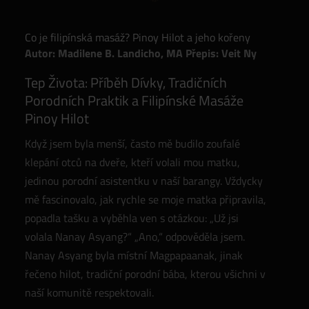
Co je filipínská masáž? Pinoy Hilot a jeho kořeny
Autor: Madilene B. Landicho, MA
Přepis: Veit Ny
Tep Života: Příběh Dívky, Tradičních
Porodních Praktik a Filipínské Masáže
Pinoy Hilot
Když jsem byla menší, často mě budilo zoufalé
klepání otců na dveře, kteří volali mou matku,
jedinou porodní asistentku v naší barangy. Vždycky
mě fascinovalo, jak rychle se moje matka připravila,
popadla tašku a vyběhla ven s otázkou: „Už jsi
volala Nanay Asyang?“ „Ano,“ odpověděla jsem.
Nanay Asyang byla místní Magpapaanak, jinak
řečeno hilot, tradiční porodní bába, kterou všichni v
naší komunitě respektovali.