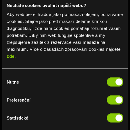
Necháte cookies uvolnit napětí webu?
Aby web běžel hladce jako po masáži olejem, používáme
cookies. Stejně jako před masáží děláme krátkou
Rezervovat online:
diagnostiku, i zde nám cookies pomáhají rozumět vašim
potřebám. Díky nim web funguje spolehlivě a my
REZERVOVAT MASÁŽ ›
zlepšujeme zážitek z rezervace vaší masáže na
maximum. Více o zásadách zpracování cookies najdete
zde.
}
Denně: 10–22 hodin
Výběr
Nutné
souhlasu

E-mail: info@edensgarden.cz
Preferenční

Telefon: 777 511 444
Statistické
Koupit jako dárek