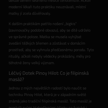
děloze během sedmého měsíce těhotenství. Ačkoli
moderní lékaři tuto praktiku neuznávali, místní
matky jí zcela důvěřovaly.
K dalším praktikám patřilo nošení „bigkis“
(zavinovačky podobné obvazu), aby se dítě udrželo
ve správné poloze. Matka se musela vyhýbat
zvedání těžkých břemen a zůstávat v domácím
prostředí, aby se vyhnula předčasnému porodu. Tyto
rituály, ačkoli nebyly vědecky prokázány, měly pro
těhotné ženy velký význam.
Léčivý Dotek Pinoy Hilot: Co je filipinská
masáž?
Jednou z mých největších radostí bylo naučit se
techniku Pinoy Hilot, která je v západním světě
známá jako tradiční filipínská masáž. Tato masáž je
proslulá svými blahodárnými účinky na fyzické i