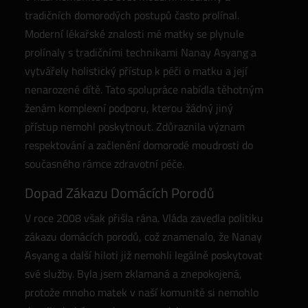
tradičních domorodých postupů často prolínal.
Moderní lékařské znalosti mé matky se plynule
prolínaly s tradičními technikami Nanay Asyang a
vytvářely holistický přístup k péči o matku a její
nenarozené dítě. Tato spolupráce nabídla těhotným
ženám komplexní podporu, kterou žádný jiný
přístup nemohl poskytnout. Zdůraznila význam
respektování a začlenění domorodé moudrosti do
současného rámce zdravotní péče.
Dopad Zákazu Domácích Porodů
V roce 2008 však přišla rána. Vláda zavedla politiku
zákazu domácích porodů, což znamenalo, že Nanay
Asyang a další hiloti již nemohli legálně poskytovat
své služby. Byla jsem zklamaná a znepokojená,
protože mnoho matek v naší komunitě si nemohlo