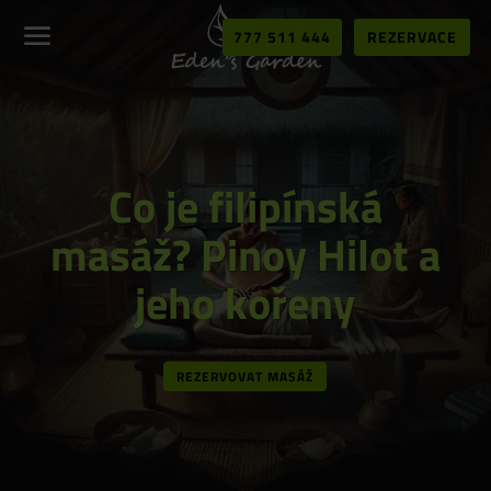
777 511 444
REZERVACE
Co je filipínská
masáž? Pinoy Hilot a
jeho kořeny
REZERVOVAT MASÁŽ