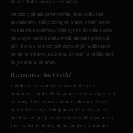
dovolit drahé porody v nemocnici.
Navzdory zákazu jsme neměly jinou volbu než
pokračovat v naší práci tajně. Matky v naší vesnici
na nás stále spoléhaly. Věděly jsme, že naše služby
jsou nejen cenově dostupnější, ale také poskytují
péči, která v nemocnicích často chybí. Viděla jsem,
jak se na mě ženy s důvěrou obracejí, a věděla jsem,
že je nemohu zklamat.
Budoucnost Bez Hilotů?
Politika zákazu domácích porodů ohrožuje
budoucnost hilotu. Mladá generace nemá zájem učit
se praxi, která je nyní zákonem zakázaná. V naší
komunitě stále praktikují pouze tři hiloti a jejich
počet se snižuje. Jsem ale stále odhodlanější udržet
tuto tradici při životě, ale bez podpory a právního