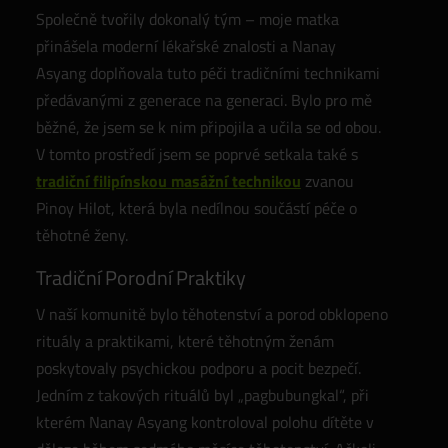
Společně tvořily dokonalý tým – moje matka
přinášela moderní lékařské znalosti a Nanay
Asyang doplňovala tuto péči tradičními technikami
předávanými z generace na generaci. Bylo pro mě
běžné, že jsem se k nim připojila a učila se od obou.
V tomto prostředí jsem se poprvé setkala také s
tradiční filipínskou masážní technikou
zvanou
Pinoy Hilot, která byla nedílnou součástí péče o
těhotné ženy.
Tradiční Porodní Praktiky
V naší komunitě bylo těhotenství a porod obklopeno
rituály a praktikami, které těhotným ženám
poskytovaly psychickou podporu a pocit bezpečí.
Jedním z takových rituálů byl „pagbubungkal“, při
kterém Nanay Asyang kontroloval polohu dítěte v