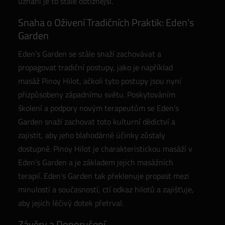
uznání je to stále obtížnější.
Snaha o Oživení Tradičních Praktik: Eden’s
Garden
Eden’s Garden se stále snaží zachovávat a
propagovat tradiční postupy, jako je například
masáž Pinoy Hilot, ačkoli tyto postupy jsou nyní
přizpůsobeny západnímu světu. Poskytováním
školení a podpory novým terapeutům se Eden’s
Garden snaží zachovat toto kulturní dědictví a
zajistit, aby jeho blahodárné účinky zůstaly
dostupné. Pinoy Hilot je charakteristickou masáží v
Eden’s Garden a je základem jejich masážních
terapií. Eden’s Garden tak překlenuje propast mezi
minulostí a současností, ctí odkaz hilotů a zajišťuje,
aby jejich léčivý dotek přetrval.
Závěry a Doporučení