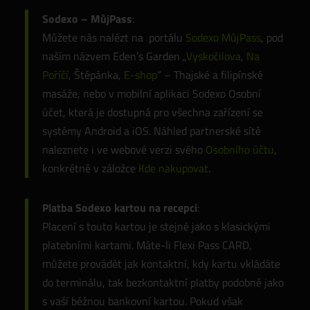
Sodexo – MůjPass
:
Můžete nás nalézt na portálu
Sodexo MůjPass
, pod
naším názvem Eden’s Garden „
Vyskočilova
,
Na
Poříčí
, Štěpánka,
E-shop
“ – Thajské a filipínské
masáže, nebo v mobilní aplikaci Sodexo Osobní
účet, která je dostupná pro všechna zařízení se
systémy Android a iOS. Náhled partnerské sítě
naleznete i ve webové verzi svého
Osobního účtu
,
konkrétně v záložce
Kde nakupovat
.
Platba Sodexo kartou na recepci
:
Placení s touto kartou je stejné jako s klasickými
platebními kartami. Máte-li Flexi Pass CARD,
můžete provádět jak kontaktní, kdy kartu vkládáte
do terminálu, tak bezkontaktní platby podobně jako
s vaší běžnou bankovní kartou. Pokud však