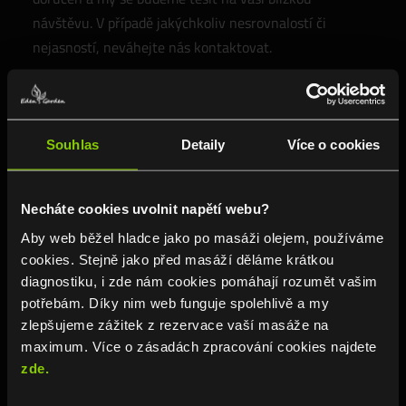
návštěvu. V případě jakýchkoliv nesrovnalostí či
nejasností, neváhejte nás kontaktovat.
Jsme zde pro vás, abychom vám zajistili co
nejpohodlnější a nejvíce výhodné využití našich služeb.
Těšíme se na vaši návštěvu v Eden’s Garden.
Souhlas
Detaily
Více o cookies
Necháte cookies uvolnit napětí webu?
Máte otázky? Neváhejte se zeptat!
Aby web běžel hladce jako po masáži olejem, používáme
cookies. Stejně jako před masáží děláme krátkou
diagnostiku, i zde nám cookies pomáhají rozumět vašim
potřebám. Díky nim web funguje spolehlivě a my
zlepšujeme zážitek z rezervace vaší masáže na
Telefon:
+420 777 511 444
maximum. Více o zásadách zpracování cookies najdete
zde.