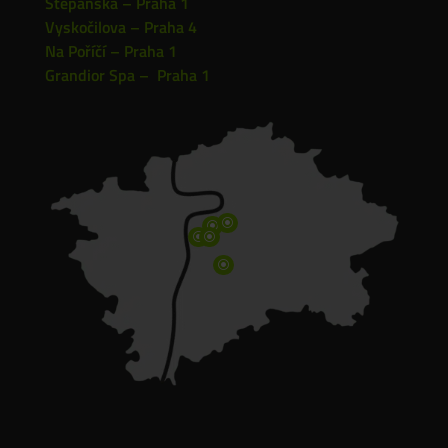
Štěpánská – Praha 1
Vyskočilova – Praha 4
Na Poříčí – Praha 1
Grandior Spa – Praha 1
\
\
\
\
\