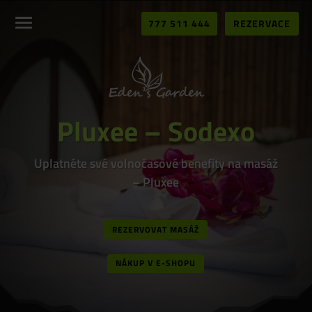
777 511 444
REZERVACE
Pluxee – Sodexo
Uplatněte své volnočasové benefity na masáž
– Pluxee
REZERVOVAT MASÁŽ
NÁKUP V E-SHOPU