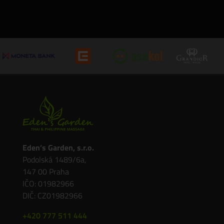
Eden’s Garden, s.r.o.
Podolská 1489/6a,
147 00 Praha
IČO: 01982966
DIČ: CZ01982966
+420 777 511 444