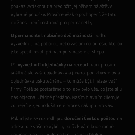
poukaz vytisknout a předložit jej během návštěvy
vybrané pobočky. Prosíme však o pochopení, že tato
možnost není dostupná pro permanetky.
U permanentek nabízíme dvě možnosti
: buďto
vyzvednutí na pobočce, nebo zaslání na adresu, kterou
jste specifikovali při nákupu v našem e-shopu.
Při
vyzvednutí objednávky na recepci
nám, prosím,
sdělte číslo vaší objednávky a jméno, pod kterým byla
objednávka uskutečněna – to může být i název vaší
firmy. Poté se postaráme o to, aby bylo vše, co jste si u
nás objednali, řádně předáno. Naším hlavním cílem je
co nejvíce zjednodušit celý proces nákupu pro vás.
Pokud jste se rozhodli pro
doručení Českou poštou
na
adresu dle vašeho výběru, balíček vám bude řádně
doručen a my se budeme těšit na vaši blízkou