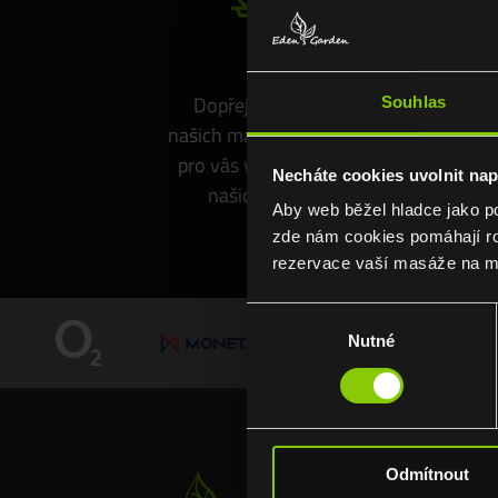
Masáže
Dopřejte si relaxaci při
Pl
Souhlas
našich masážích, které jsme
u
pro vás vybrali na základě
Necháte cookies uvolnit na
našich zkušeností.
Aby web běžel hladce jako p
zde nám cookies pomáhají ro
rezervace vaší masáže na m
Výběr
Nutné
souhlasu
Odmítnout
Slu