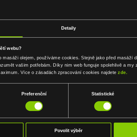
Dárkové poukazy
Benefity a FKSP
Potěšte své přátele, rodi
atba Benefity i FKSP? Ano,
Detaily
kolegy. Darujte jim dárk
 nás to jde! Neodmítněte
poukaz na kvalitním pap
tuto skvělou možnost!
pětí webu?
v luxusní obálce.
A užijte si relaxaci.
o masáži olejem, používáme cookies. Stejně jako před masáží dě
zumět vašim potřebám. Díky nim web funguje spolehlivě a my 
aximum. Více o zásadách zpracování cookies najdete
zde.
Preferenční
Statistické
Povolit výběr
žby