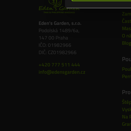
Mas
Zam
Čast
Eden’s Garden, s.r.o.
Mas
Podolská 1489/6a,
O n
147 00 Praha
Blo
IČO: 01982966
DIČ: CZ01982966
Po
+420 777 511 444
Pou
info@edensgarden.cz
Per
Pro
Ště
Vysk
Na P
Gra