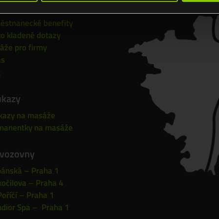
áže
ěstnanecké benefity
o kladené dotazy
áže pro firmy
ás
g
ukazy
kazy na masáže
manentky na masáže
vozovny
pánská – Praha 1
očilova – Praha 4
oříčí – Praha 1
ndior Spa – Praha 1