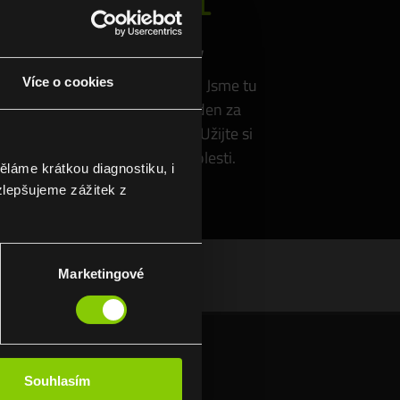
Pobočky
nu,
Rádi vás uvidíme! Jsme tu
Více o cookies
ový
pro vás každý den za
íře
každého počasí. Užijte si
relaxaci bez bolesti.
láme krátkou diagnostiku, i
zlepšujeme zážitek z
Marketingové
Souhlasím