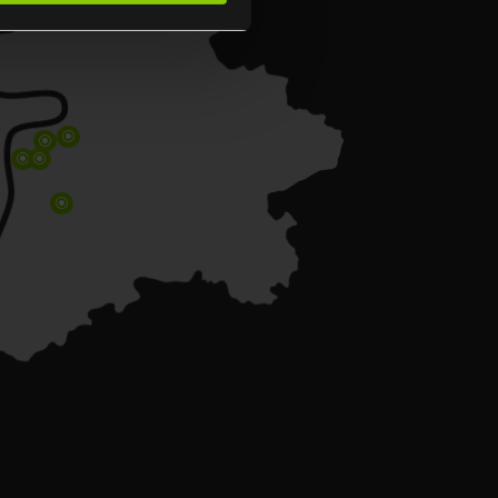
\
\
\
\
\