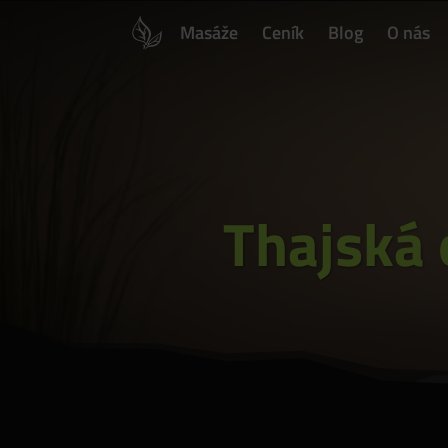
Masáže
Ceník
Blog
O nás
Thajská 