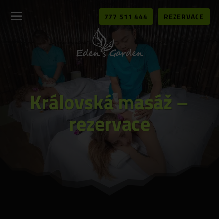
777 511 444
REZERVACE
Královská masáž –
rezervace