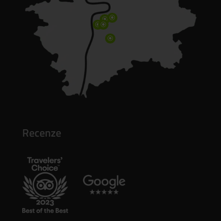
\
\
\
\
\
Recenze