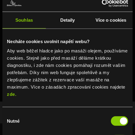
Souhlas
Detaily
Více o cookies
Necháte cookies uvolnit napětí webu?
Pobočky
Aby web běžel hladce jako po masáži olejem, používáme
Rádi vás uvidíme! Jsme tu pro vás každý
cookies. Stejně jako před masáží děláme krátkou
den za každého počasí. Užijte si relaxaci bez
diagnostiku, i zde nám cookies pomáhají rozumět vašim
bolesti.
potřebám. Díky nim web funguje spolehlivě a my
zlepšujeme zážitek z rezervace vaší masáže na
maximum. Více o zásadách zpracování cookies najdete
zde.
Výběr
Nutné
souhlasu